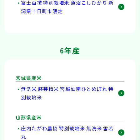
富士百撰 特別栽培米 魚沼こしひかり 新
潟県十日町市限定
6年産
宮城県産米
無洗米 胚芽精米 宮城仙南ひとめぼれ 特
別栽培米
山形県産米
庄内たがわ農協 特別栽培米 無洗米 雪若
丸