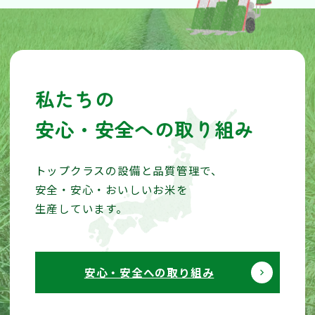
い
足
し
オ
リ
私たちの
ー
安心・安全への取り組み
ブ
オ
トップクラスの設備と品質管理で、
イ
安全・安心・おいしいお米を
ル
生産しています。
で
ふ
っ
安心・安全への取り組み
く
ら