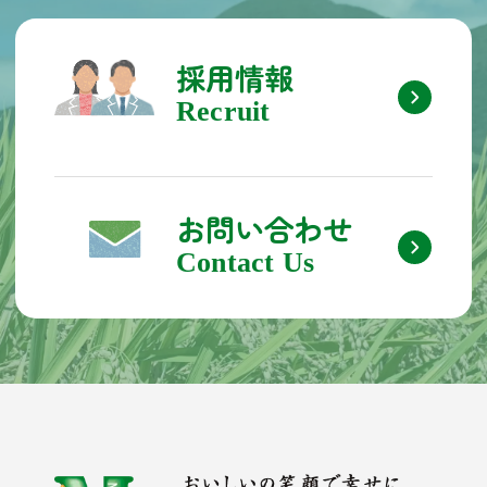
グ
ル
ー
採用情報
プ
リ
Recruit
ン
ク
グ
ル
ー
お問い合わせ
プ
リ
Contact Us
ン
ク