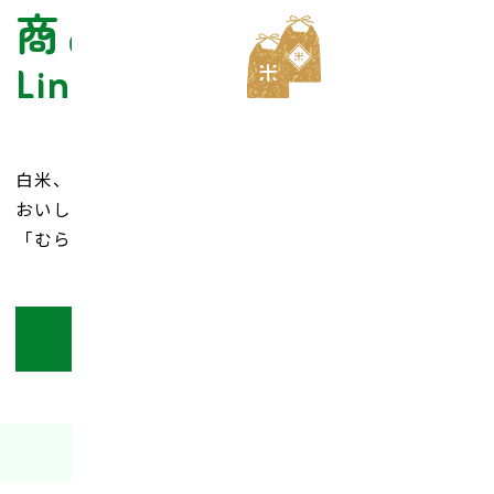
商品情報
Lineup
白米、無洗米、玄米、雑穀など
おいしいの笑顔をみなさまの食卓にお届けする
「むらせライス」商品のご紹介
商品一覧