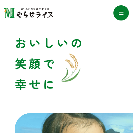
お
い
し
い
の
笑顔で
幸せに